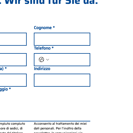
 Wir sind für Sie da.
Cognome
*
Telefono
*
ia)
*
Indirizzo
ggio
*
ompiuto compiuto 
Acconsento al trattamento dei miei 
re di sedici, di 
dati personali. Per l’inoltro della 