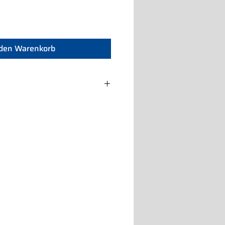
 den Warenkorb
x799x1809h
04
uale
00V/50hz 3 Ph
2400W 6A
ento: +3° 45kg/-18° 27kg
chette 36x16,5x12
(teglie non incluse)