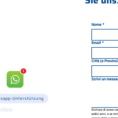
Sie uns.
Nome
*
nada 21, 35127 PADOVA -
049 8702229
Email
*
csgonline.it
Città (e Provinc
Scrivi un messa
sapp-Unterstützung
rien
Dichiaro di avere c
sedici anni, e se mino
.30 - 12.30 und 14.00 - 18.00