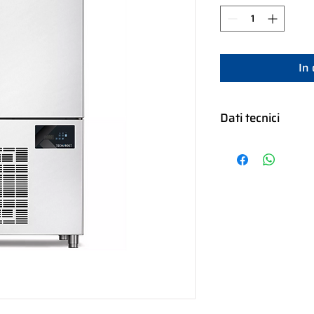
In
Dati tecnici
dimensioni: 820
peso 190 kg
materiale: AISI 3
Gas: R290
Sbrinamento man
Alimentazione 4
Assorbimento: 
Capacità abbattim
Gelateria: 15 vas
Sonda al cuore
Dimensione gn 1/1 