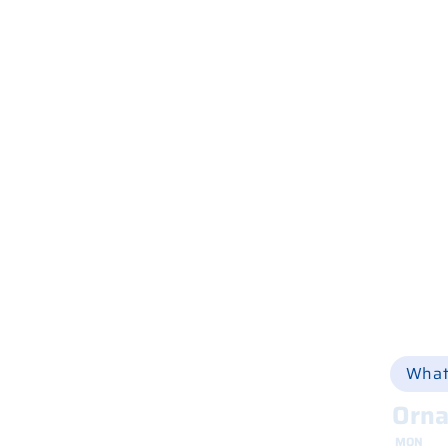
Wer wir sind
Was wir tun
Geschäfte und Werkstätten
Produktkatalog
Online einkaufen
Via Ca
Hilfe
+39 
Ersatzteile
Vermietung
Online-Shop
info@
Gebraucht
Nachricht
Kontakte
What
Orna
MON
8