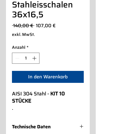
Stahleisschalen
36x16,5
Standardpreis
Sale-
 140,00 € 
107,00 €
Preis
exkl. MwSt.
Anzahl
*
In den Warenkorb
AISI 304 Stahl -
KIT 10
STÜCKE
.
Technische Daten