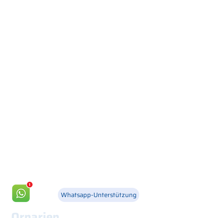
Via Canada 21, 35127 PADOVA -
+39 049 8702229
info@csgonline.it
Whatsapp-Unterstützung
Ornarien