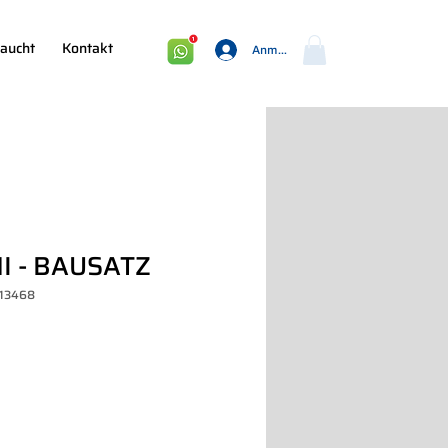
aucht
Kontakt
Anmelden
I - BAUSATZ
013468