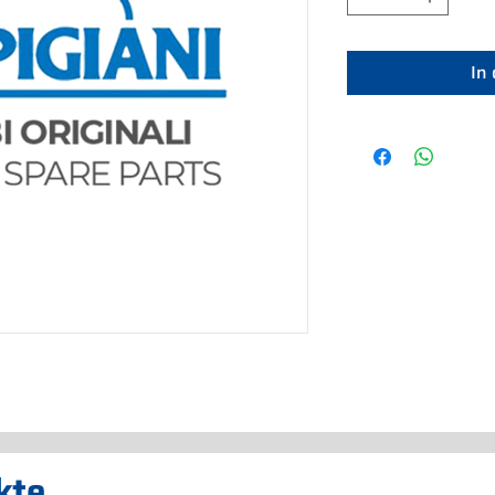
In
kte