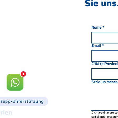
Sie uns.
Nome
*
nada 21, 35127 PADOVA -
049 8702229
Email
*
csgonline.it
Città (e Provinc
Scrivi un messa
sapp-Unterstützung
rien
Dichiaro di avere c
sedici anni, e se mino