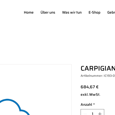
Home
Über uns
Was wir tun
E-Shop
Gebr
CARPIGIAN
Artikelnummer: IC193-
Preis
684,67 €
exkl. MwSt.
Anzahl
*