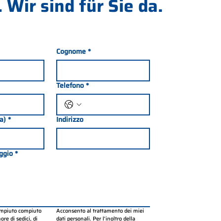
 Wir sind für Sie da.
Cognome
*
Telefono
*
ia)
*
Indirizzo
ggio
*
ompiuto compiuto 
Acconsento al trattamento dei miei 
re di sedici, di 
dati personali. Per l’inoltro della 