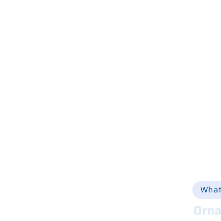
Home
Wer wir sind
Was wir tun
Geschäfte und Werkstätten
Produktkatalog
Online einkaufen
Via Ca
Hilfe
+39 
Ersatzteile
Vermietung
Online-Shop
info@
Gebraucht
Nachricht
Kontakte
What
Orna