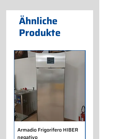
Ähnliche
Produkte
Armadio Frigorifero HIBER
Armadio Frigorifero
negativo
POLARIS positivo