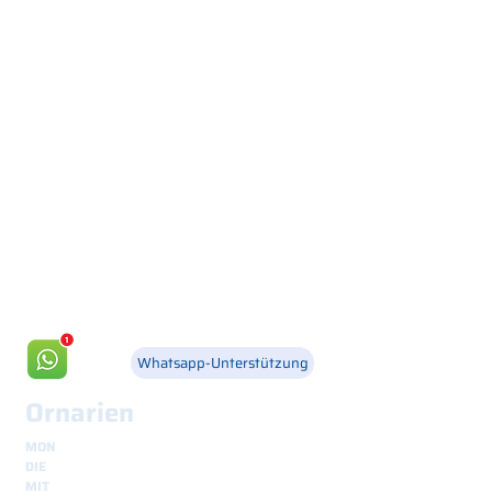
Via Canada 21, 35127 PADOVA -
+39 049 8702229
info@csgonline.it
Whatsapp-Unterstützung
Ornarien
MON
8.30 - 12.30
und
14.00 - 18.00
DIE
8.30 - 12.30
und
14.00 - 18.00
MIT
8.30 - 12.30
und
14.00 - 18.00