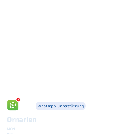
Via Canada 21, 35127 PADOVA -
+39 049 8702229
info@csgonline.it
Whatsapp-Unterstützung
Ornarien
MON
8.30 - 12.30
und
14.00 - 18.00