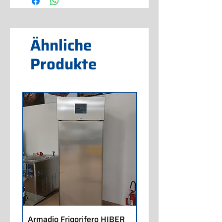
Ähnliche
Produkte
Armadio Frigorifero HIBER
Armadio Frigorifero