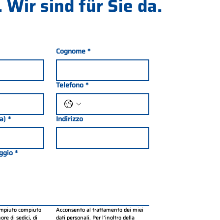
 Wir sind für Sie da.
Cognome
*
Telefono
*
ia)
*
Indirizzo
ggio
*
ompiuto compiuto 
Acconsento al trattamento dei miei 
re di sedici, di 
dati personali. Per l’inoltro della 