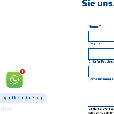
Sie uns.
Nome
*
nada 21, 35127 PADOVA -
049 8702229
Email
*
csgonline.it
Città (e Provinc
Scrivi un messa
sapp-Unterstützung
rien
Dichiaro di avere c
sedici anni, e se mino