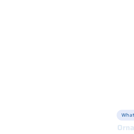
Home
Wer wir sind
Was wir tun
Geschäfte und Werkstätten
Produktkatalog
Online einkaufen
Via Ca
Hilfe
+39 
Ersatzteile
Vermietung
Online-Shop
info@
Gebraucht
Nachricht
Kontakte
What
Orna