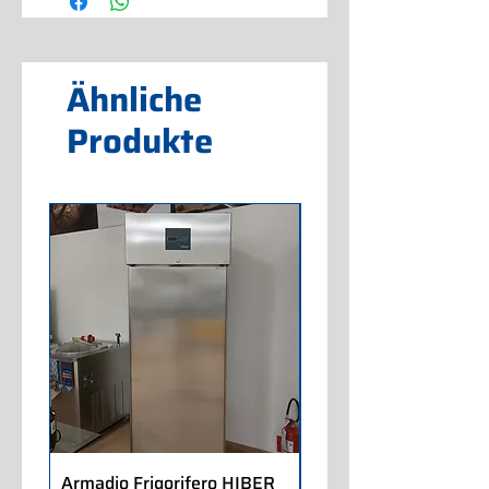
Ähnliche
Produkte
Armadio Frigorifero HIBER
Armadio Frigorifero