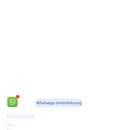
Via Canada 21, 35127 PADOVA -
+39 049 8702229
info@csgonline.it
Whatsapp-Unterstützung
Ornarien
MON
8.30 - 12.30
und
14.00 - 18.00