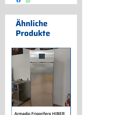
Ähnliche
Produkte
Armadio Frigorifero HIBER
Armadio Frigorifero