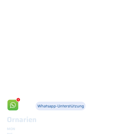
Via Canada 21, 35127 PADOVA -
+39 049 8702229
info@csgonline.it
Whatsapp-Unterstützung
Ornarien
MON
8.30 - 12.30
und
14.00 - 18.00