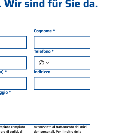
 Wir sind für Sie da.
Cognome
*
Telefono
*
ia)
*
Indirizzo
ggio
*
ompiuto compiuto 
Acconsento al trattamento dei miei 
re di sedici, di 
dati personali. Per l’inoltro della 