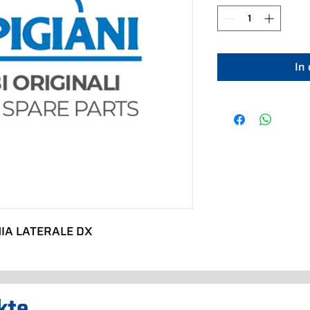
In
IA LATERALE DX
kte