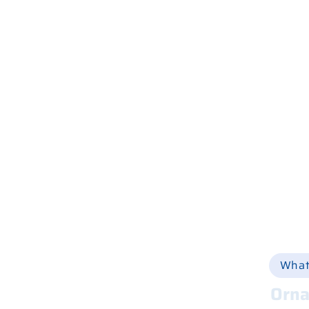
Home
Wer wir sind
Was wir tun
Geschäfte und Werkstätten
Produktkatalog
Online einkaufen
Via Ca
Hilfe
+39 
Ersatzteile
Vermietung
Online-Shop
info@
Gebraucht
Nachricht
Kontakte
What
Orna