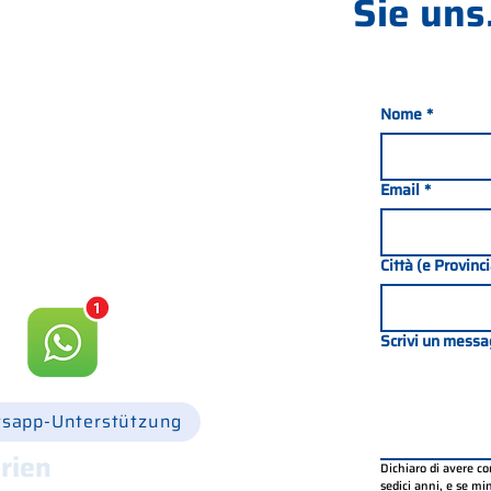
Sie uns.
Nome
*
nada 21, 35127 PADOVA -
049 8702229
Email
*
csgonline.it
Città (e Provinc
Scrivi un messa
sapp-Unterstützung
rien
Dichiaro di avere c
sedici anni, e se mino