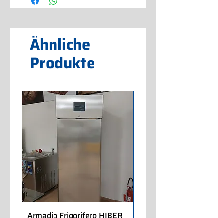
Ähnliche
Produkte
Armadio Frigorifero HIBER
Armadio Frigorifero