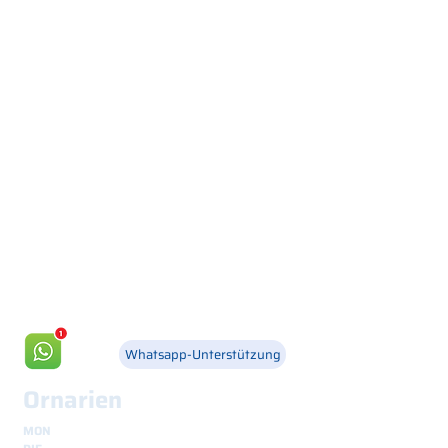
Via Canada 21, 35127 PADOVA -
+39 049 8702229
info@csgonline.it
Whatsapp-Unterstützung
Ornarien
MON
8.30 - 12.30
und
14.00 - 18.00