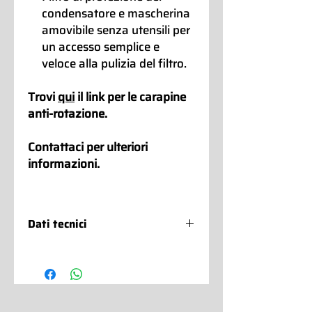
condensatore e mascherina
amovibile senza utensili per
un accesso semplice e
veloce alla pulizia del filtro.
Trovi
qui
il link per le carapine
anti-rotazione.
Contattaci per ulteriori
informazioni.
Dati tecnici
Fast pozzetti new era 6 fori:
Temperatura di esercizio:
-2°C/-18°C
Dimensioni: 1100x700x1257h
(altezza piano 957 mm)