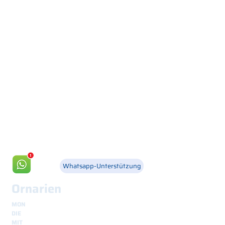
Via Canada 21, 35127 PADOVA -
+39 049 8702229
info@csgonline.it
Whatsapp-Unterstützung
Ornarien
MON
8.30 - 12.30
und
14.00 - 18.00
DIE
8.30 - 12.30
und
14.00 - 18.00
MIT
8.30 - 12.30
und
14.00 - 18.00