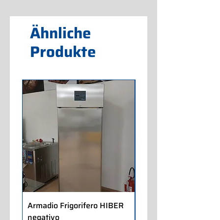
Ähnliche
Produkte
Armadio Frigorifero HIBER
Armadio Frigorifero
negativo
POLARIS positivo