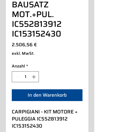
BAUSATZ
MOT.+PUL.
IC552813912
IC153152430
Preis
2.506,56 €
exkl. MwSt.
Anzahl
*
In den Warenkorb
CARPIGIANI - KIT MOTORE + 
PULEGGIA IC552813912 
IC153152430