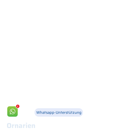
Via Canada 21, 35127 PADOVA -
+39 049 8702229
info@csgonline.it
Whatsapp-Unterstützung
Ornarien