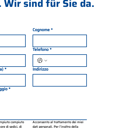
 Wir sind für Sie da.
Cognome
*
Telefono
*
ia)
*
Indirizzo
ggio
*
ompiuto compiuto 
Acconsento al trattamento dei miei 
re di sedici, di 
dati personali. Per l’inoltro della 