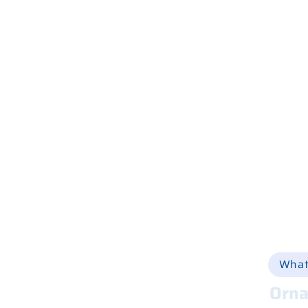
Home
Wer wir sind
Was wir tun
Geschäfte und Werkstätten
Produktkatalog
Online einkaufen
Via Ca
Hilfe
+39 
Ersatzteile
Vermietung
Online-Shop
info@
Gebraucht
Nachricht
Kontakte
What
Orna