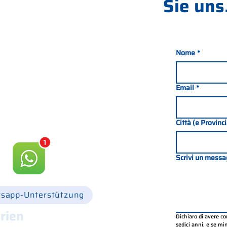
Sie uns.
Nome
*
nada 21, 35127 PADOVA -
049 8702229
Email
*
csgonline.it
Città (e Provinc
Scrivi un messa
sapp-Unterstützung
rien
Dichiaro di avere c
sedici anni, e se mino