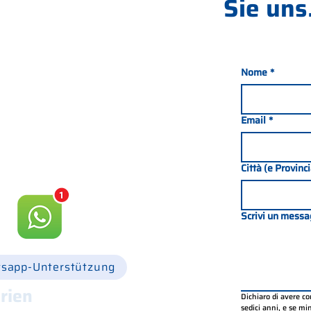
Sie uns.
Nome
*
nada 21, 35127 PADOVA -
049 8702229
Email
*
csgonline.it
Città (e Provinc
Scrivi un messa
sapp-Unterstützung
rien
Dichiaro di avere c
sedici anni, e se mino