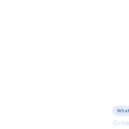
Home
Wer wir sind
Was wir tun
Geschäfte und Werkstätten
Produktkatalog
Online einkaufen
Via Ca
Hilfe
+39 
Ersatzteile
Vermietung
Online-Shop
info@
Gebraucht
Nachricht
Kontakte
What
Orna