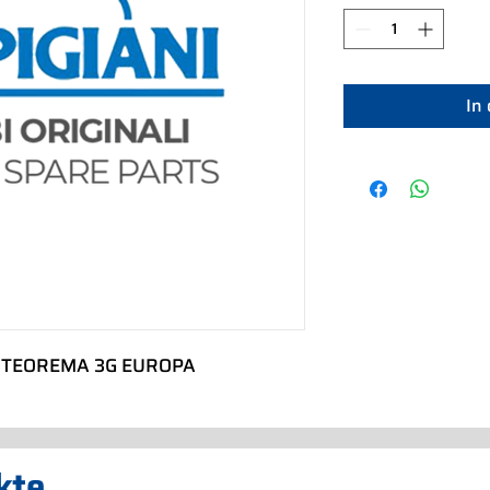
In
O TEOREMA 3G EUROPA
kte