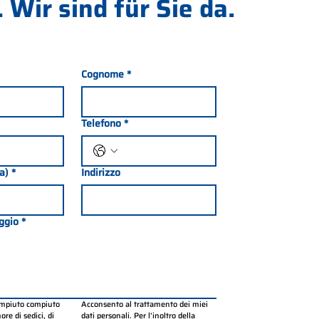
 Wir sind für Sie da.
Cognome
*
Telefono
*
ia)
*
Indirizzo
ggio
*
ompiuto compiuto 
Acconsento al trattamento dei miei 
re di sedici, di 
dati personali. Per l’inoltro della 