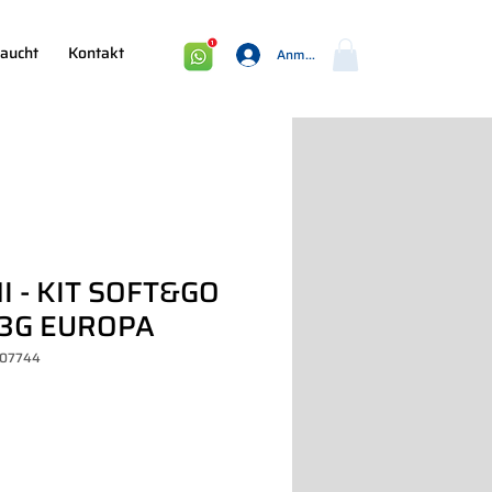
aucht
Kontakt
Anmelden
I - KIT SOFT&GO
3G EUROPA
007744