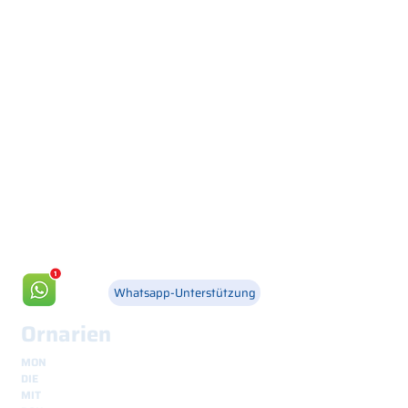
Via Canada 21, 35127 PADOVA -
+39 049 8702229
info@csgonline.it
Whatsapp-Unterstützung
Ornarien
MON
8.30 - 12.30
und
14.00 - 18.00
DIE
8.30 - 12.30
und
14.00 - 18.00
MIT
8.30 - 12.30
und
14.00 - 18.00