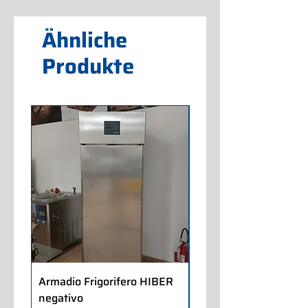
Ähnliche
Produkte
Armadio Frigorifero HIBER
Armadio Frigorifero
negativo
POLARIS positivo