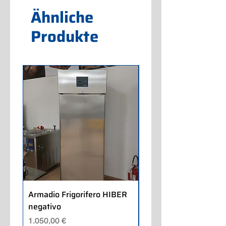
Ähnliche
Produkte
Armadio Frigorifero HIBER
Armadio Frigorifero
negativo
POLARIS positivo
Preis
Preis
1.050,00 €
700,00 €