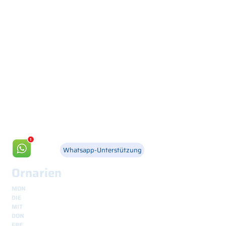
Via Canada 21, 35127 PADOVA -
+39 049 8702229
info@csgonline.it
Whatsapp-Unterstützung
Ornarien
MON
8.30 - 12.30
und
14.00 - 18.00
DIE
8.30 - 12.30
und
14.00 - 18.00
MIT
8.30 - 12.30
und
14.00 - 18.00
DON
8.30 - 12.30
und
14.00 - 18.00
FRE
8.30 - 12.30
und
14.00 - 18.00