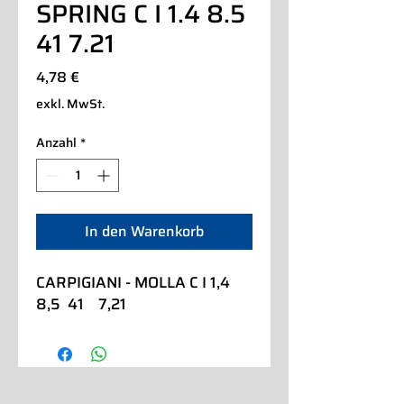
SPRING C I 1.4 8.5
41 7.21
Preis
4,78 €
exkl. MwSt.
Anzahl
*
In den Warenkorb
CARPIGIANI - MOLLA C I 1,4   
8,5  41    7,21