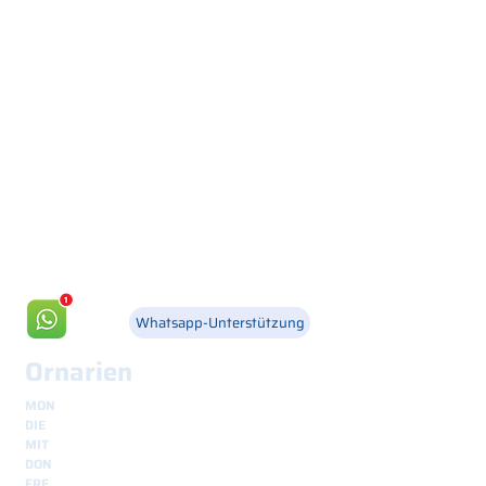
Via Canada 21, 35127 PADOVA -
+39 049 8702229
info@csgonline.it
Whatsapp-Unterstützung
Ornarien
MON
8.30 - 12.30
und
14.00 - 18.00
DIE
8.30 - 12.30
und
14.00 - 18.00
MIT
8.30 - 12.30
und
14.00 - 18.00
DON
8.30 - 12.30
und
14.00 - 18.00
FRE
8.30 - 12.30
und
14.00 - 18.00