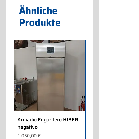
Ähnliche
Produkte
Armadio Frigorifero HIBER
Armadio Frigorifero
negativo
POLARIS positivo
Preis
Preis
1.050,00 €
700,00 €