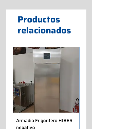
Productos
relacionados
Armadio Frigorifero HIBER
Armadio Frigorifero
negativo
POLARIS positivo