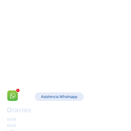
Via Canada 21, 35127 PADOVA -
+39 049 8702229
info@csgonline.it
Asistencia Whatsapp
Orarios
MON
8.30 - 12.30
y
14.00 - 18.00
MAR
8.30 - 12.30
y
14.00 - 18.00