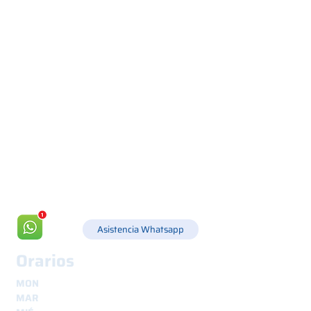
Via Canada 21, 35127 PADOVA -
+39 049 8702229
info@csgonline.it
Asistencia Whatsapp
Orarios
MON
8.30 - 12.30
y
14.00 - 18.00
MAR
8.30 - 12.30
y
14.00 - 18.00