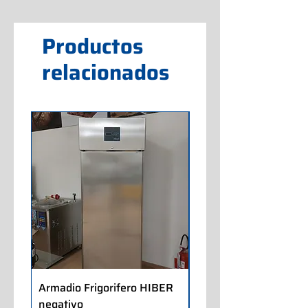
Productos
relacionados
Armadio Frigorifero HIBER
Armadio Frigorifero
negativo
POLARIS positivo