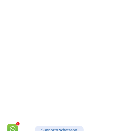
Via Canada 21, 35127 PADOVA -
+39 049 8702229
info@csgonline.it
Supporto Whatsapp