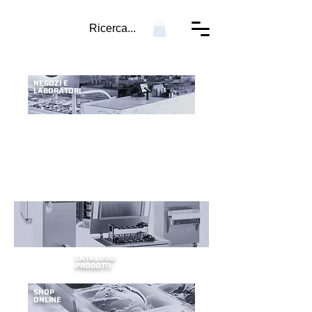
Ricerca...
NEGOZI E
LABORATORI
CATALOGO
PRODOTTI
SHOP
ONLINE