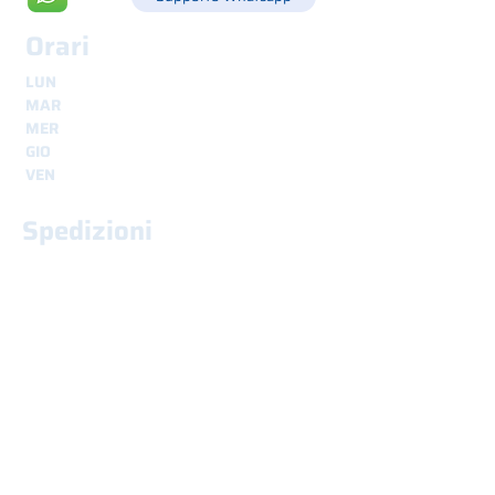
Orari
LUN
8.30 - 12.30
e
14.00 - 18.00
MAR
8.30 - 12.30
e
14.00 - 18.00
MER
8.30 - 12.30
e
14.00 - 18.00
GIO
8.30 - 12.30
e
14.00 - 18.00
VEN
8.30 - 12.30
e
14.00 - 18.00
Spedizioni
sicure e tracciabili in tutto il mondo
Interessato?
Nome
*
Cognome
*