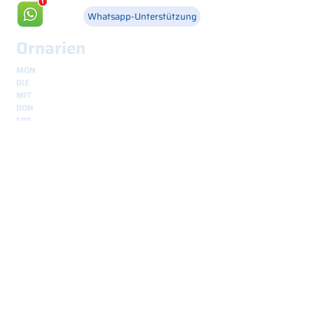
Whatsapp-Unterstützung
Ornarien
MON
8.30 - 12.30
und
14.00 - 18.00
DIE
8.30 - 12.30
und
14.00 - 18.00
MIT
8.30 - 12.30
und
14.00 - 18.00
DON
8.30 - 12.30
und
14.00 - 18.00
FRE
8.30 - 12.30
und
14.00 - 18.00
Sendungen
sicher und weltweit verfolgbar
Interessiert?
Kontaktieren Sie uns.
Wir sind für Sie da.
Nome
*