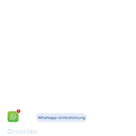
Via Canada 21, 35127 PADOVA -
+39 049 8702229
info@csgonline.it
Whatsapp-Unterstützung
Ornarien