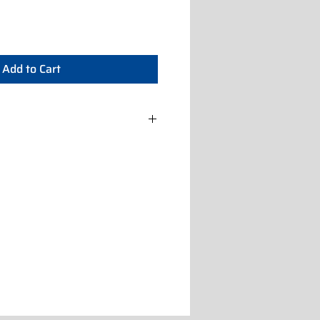
Add to Cart
WIP/G 220-230/50-60/1 A
IP/G 220-230/50-60/1 A
IP/G 220-230/50-60/1 A
IP/G 220-230/50-60/1 A
WIP/G 220-230/50-60/1 A