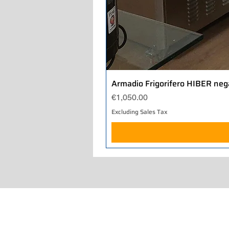
Armadio Frigorifero HIBER neg
Price
€1,050.00
Excluding Sales Tax