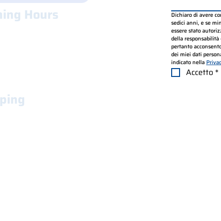
ing Hours
Dichiaro di avere c
sedici anni, e se mino
.30 - 12.30 e 14.00 - 18.00
essere stato autorizz
.30 - 12.30 e 14.00 - 18.00
della responsabilità 
pertanto acconsento
.30 - 12.30 e 14.00 - 18.00
dei miei dati persona
.30 - 12.30 e 14.00 - 18.00
indicato nella 
Priva
.30 - 12.30 e 14.00 - 18.00
Accetto
*
ping
and traceable worldwide