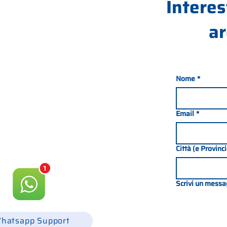
Interes
ar
Nome
*
nada 21, 35127 PADOVA -
049 8702229
Email
*
csgonline.it
Città (e Provinc
Scrivi un messa
hatsapp Support