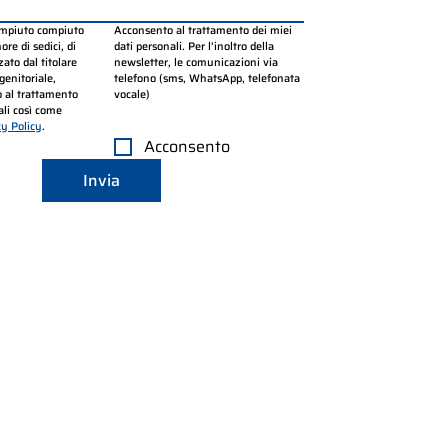
ompiuto compiuto 
Acconsento al trattamento dei miei 
re di sedici, di 
dati personali. Per l’inoltro della 
ato dal titolare 
newsletter, le comunicazioni via 
genitoriale, 
telefono (sms, WhatsApp, telefonata 
 al trattamento 
vocale)
li così come 
cy Policy
.
Acconsento
Invia