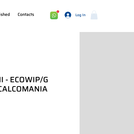
ished
Contacts
Log In
I - ECOWIP/G
CALCOMANIA