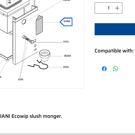
Compatible with:
CN932718000 - ECO
IC932718000 - ECOW
IC932718010 - ECOW
IC932718030 - ECOW
SL932718000 - ECO
GIANI Ecowip slush monger.