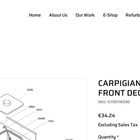
Home
About Us
Our Work
E-Shop
Refurb
CARPIGIAN
FRONT DE
SKU: IC192116030
Price
€34.24
Excluding Sales Tax
Quantity
*