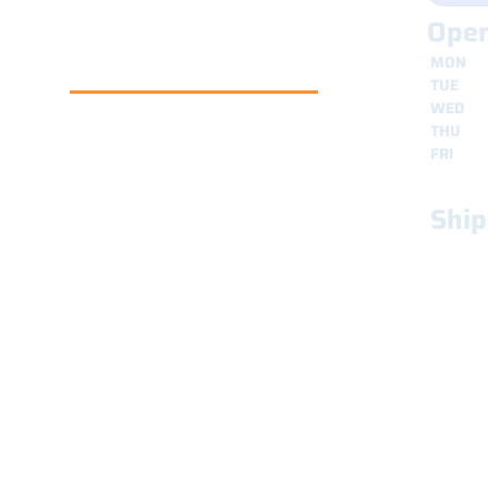
Open
MON
8
TUE
8
WED
8
Copyright © 2024 | All rights
THU
8
reserved | CENTRO SERVIZI DEL
FRI
8
GELATIERE S.R.L. - Vat N.
IT03819040282 |
Privacy Policy
|
Cookies Policy
|
Condizioni di
Ship
vendita
|
Transparency
secure 