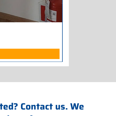
Armadio Frigorifero POLAR
Price
€700.00
Excluding Sales Tax
ted? Contact us. We