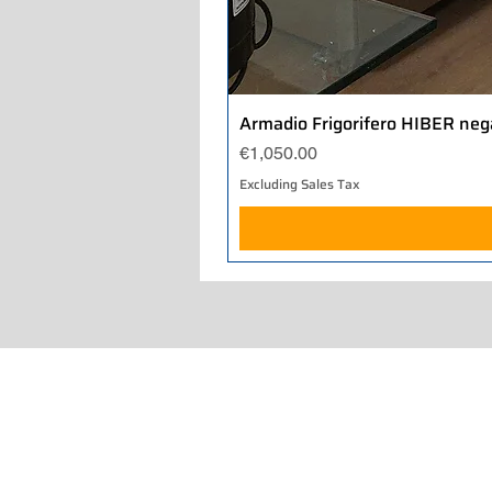
Armadio Frigorifero HIBER neg
Price
€1,050.00
Excluding Sales Tax