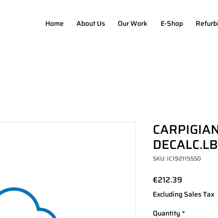
Home
About Us
Our Work
E-Shop
Refurb
CARPIGIAN
DECALC.LB
SKU: IC192115550
Price
€212.39
Excluding Sales Tax
Quantity
*