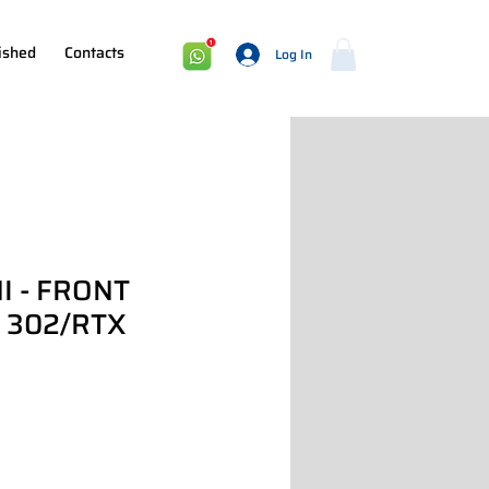
ished
Contacts
Log In
I - FRONT
 302/RTX