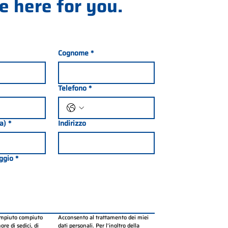
e here for you.
Cognome
*
Telefono
*
ia)
*
Indirizzo
ggio
*
ompiuto compiuto 
Acconsento al trattamento dei miei 
re di sedici, di 
dati personali. Per l’inoltro della 