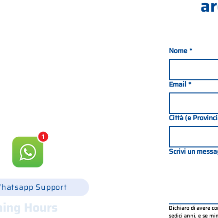
ar
Nome
*
nada 21, 35127 PADOVA -
049 8702229
Email
*
csgonline.it
Città (e Provinc
Scrivi un messa
hatsapp Support
ing Hours
Dichiaro di avere c
sedici anni, e se mino