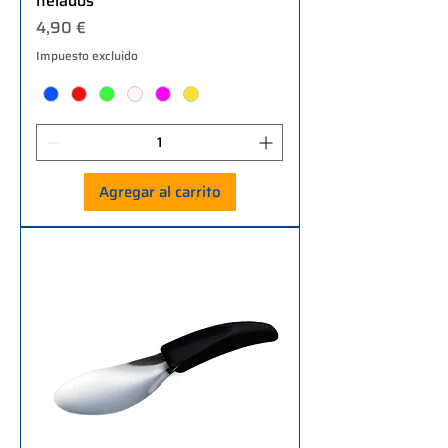
helados
Precio
4,90 €
Impuesto excluido
Agregar al carrito