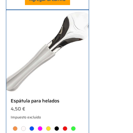
Espátula para helados
Precio
4,50 €
Impuesto excluido