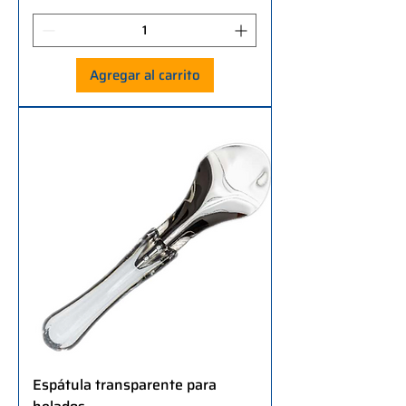
Agregar al carrito
Espátula transparente para