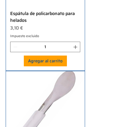
Espátula de policarbonato para
helados
Precio
3,10 €
Impuesto excluido
Agregar al carrito