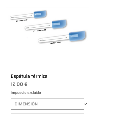
Espátula térmica
Precio
12,00 €
Impuesto excluido