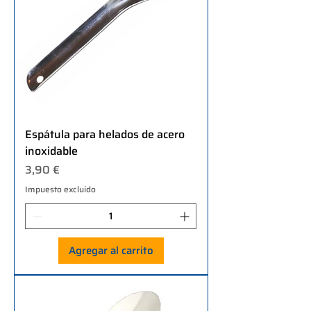
Espátula para helados de acero
inoxidable
Precio
3,90 €
Impuesto excluido
Agregar al carrito