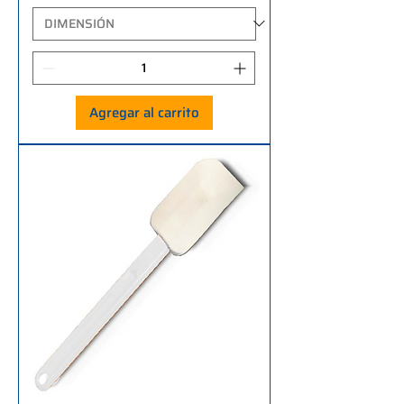
Agregar al carrito