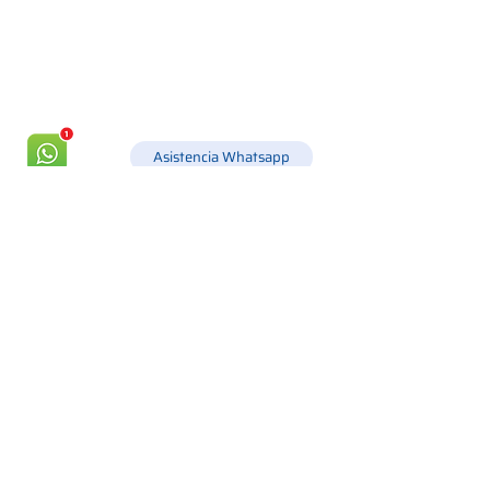
+39 049 8702229
info@csgonline.it
Asistencia Whatsapp
Orarios
MON
8.30 - 12.30
y
14.00 - 18.00
MAR
8.30 - 12.30
y
14.00 - 18.00
MIÉ
8.30 - 12.30
y
14.00 - 18.00
JUE
8.30 - 12.30
y
14.00 - 18.00
VIE
8.30 - 12.30
y
14.00 - 18.00
Envíos
seguro y trazable en todo el mundo