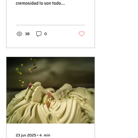
cremosidad lo son todo.
tiempo
Todo heladero sabe que el
éxito de un buen helado
depende...
38
0
23 jun 2025
∙
4
min