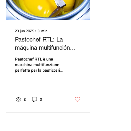
23 jun 2025
∙
3
min
Pastochef RTL: La
máquina multifunción
que revoluciona la
Pastochef RTL è una
pastelería, la
macchina multifunzione
perfetta per la pasticceria,
restauración y el catering
la ristorazione ed il
banquenting
2
0