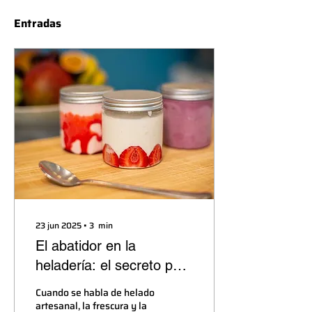
Entradas
23 jun 2025
∙
3
min
El abatidor en la
heladería: el secreto para
helados frescos y
Cuando se habla de helado
cremosos durante más
artesanal, la frescura y la