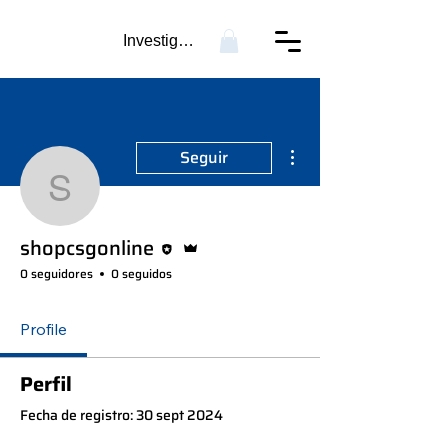
Investigación...
Más acciones
Seguir
shopcsgonline
Editor
Administrador
shopcsgonline
0 seguidores
0 seguidos
Profile
Perfil
Fecha de registro: 30 sept 2024