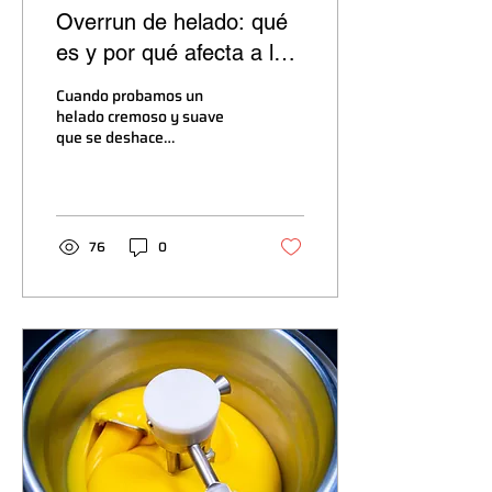
Overrun de helado: qué
es y por qué afecta a la
calidad de su helado
Cuando probamos un
artesano
helado cremoso y suave
que se deshace
delicadamente en la boca,
a menudo no nos damos
cuenta de lo complejo que
es el...
76
0