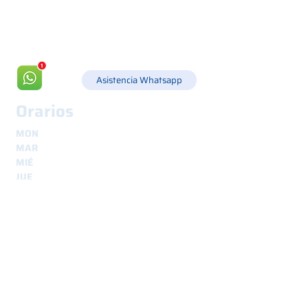
info@csgonline.it
Asistencia Whatsapp
Orarios
MON
8.30 - 12.30
y
14.00 - 18.00
MAR
8.30 - 12.30
y
14.00 - 18.00
MIÉ
8.30 - 12.30
y
14.00 - 18.00
JUE
8.30 - 12.30
y
14.00 - 18.00
VIE
8.30 - 12.30
y
14.00 - 18.00
Envíos
seguro y trazable en todo el mundo
¿Te interesa?