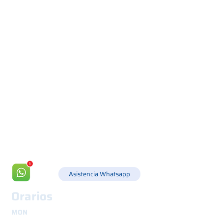
Via Canada 21, 35127 PADOVA -
+39 049 8702229
info@csgonline.it
Asistencia Whatsapp
Orarios
MON
8.30 - 12.30
y
14.00 - 18.00