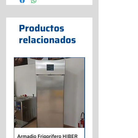
Productos
relacionados
Armadio Frigorifero HIBER
Armadio Frigorifero