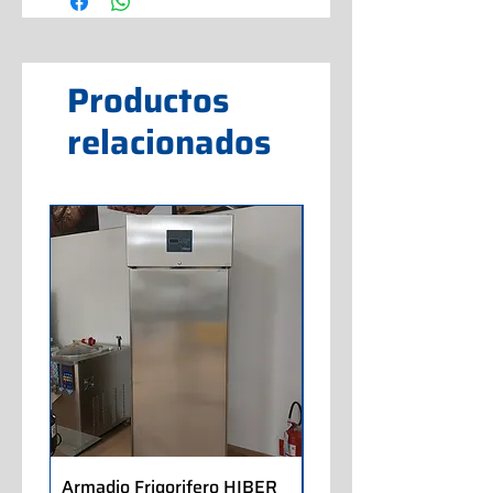
Productos
relacionados
Armadio Frigorifero HIBER
Armadio Frigorifero