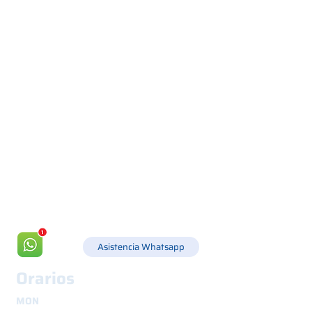
Via Canada 21, 35127 PADOVA -
+39 049 8702229
info@csgonline.it
Asistencia Whatsapp
Orarios
MON
8.30 - 12.30
y
14.00 - 18.00