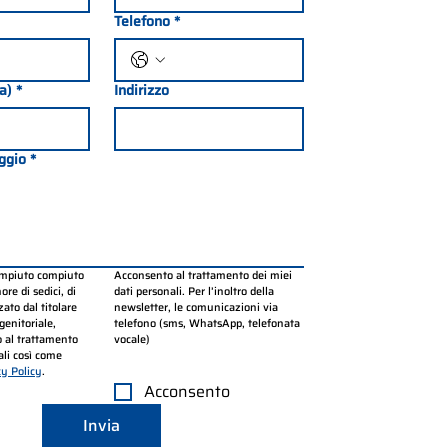
Telefono
*
ia)
*
Indirizzo
ggio
*
ompiuto compiuto 
Acconsento al trattamento dei miei 
re di sedici, di 
dati personali. Per l’inoltro della 
ato dal titolare 
newsletter, le comunicazioni via 
genitoriale, 
telefono (sms, WhatsApp, telefonata 
 al trattamento 
vocale)
li così come 
cy Policy
.
Acconsento
Invia