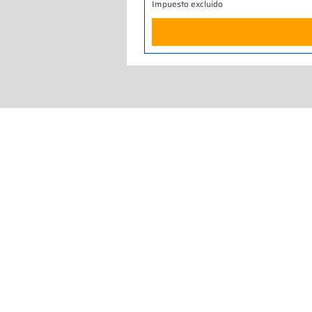
Impuesto excluido
Home
Quienes somos
Qué hacemos
Tiendas y talleres
Catálogo de productos
Compra en línea
Via Ca
Asistencia