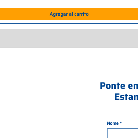
Agregar al carrito
Ponte en
Estam
Nome
*
nada 21, 35127 PADOVA -