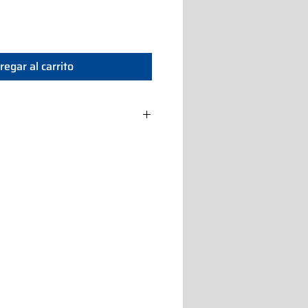
regar al carrito
s
 6 l
80 kg
1 Ph
5 kW
x51
do