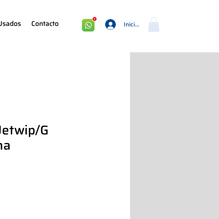
Usados
Contacto
Iniciar sesión
 Jetwip/G
na