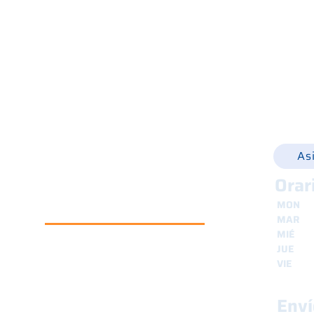
+39 
Piezas de repuesto
Alquiler
Tienda electrónica
info@
Usado
Noticias
Contactos
As
Orar
MON
8
MAR
8
MIÉ
8
Copyright © 2024 | Prohibida la
JUE
8
reproducción de contenidos |
VIE
8
CENTRO SERVIZI DEL GELATIERE
S.R.L. - Vat N. IT03819040282 |
Política de privacidad
|
Política de
Enví
cookies
|
Condiciones de venta