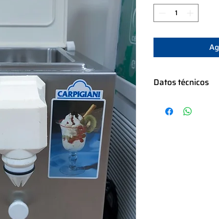
Ag
Datos técnicos
Bomba de engranaje
Capacidad del tanque
Producción por hora 
220-230 V 50/60 Hz 
Capacidad de carga
Potencia nominal 0.
Dimensiones: 31x62
Peso neto 53 kg
Estado: usado revisa