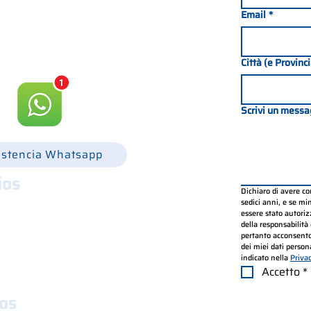
049 8702229
Email
*
csgonline.it
Città (e Provinc
Scrivi un messa
istencia Whatsapp
ios
Dichiaro di avere c
.30 - 12.30 y 14.00 - 18.00
sedici anni, e se mino
essere stato autorizz
.30 - 12.30 y 14.00 - 18.00
della responsabilità 
.30 - 12.30 y 14.00 - 18.00
pertanto acconsento
.30 - 12.30 y 14.00 - 18.00
dei miei dati persona
indicato nella 
Priva
.30 - 12.30 y 14.00 - 18.00
Accetto
*
os