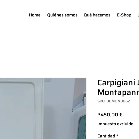
Home
Quiénes somos
Qué hacemos
E-Shop
Carpigiani
Montapan
SKU: U6MON0062
Precio
2450,00 €
Impuesto excluido
Cantidad
*