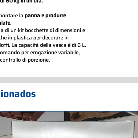
di 80 kg in un'ora.
montare la
panna e produrre
alate
.
a di un kit bocchette di dimensioni e
che in plastica per decorare in
otti. La capacità della vasca è di 6 L.
comando per erogazione variabile,
controllo di porzione.
cionados