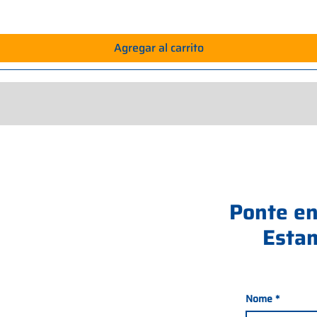
Agregar al carrito
Ponte en
Estam
Nome
*
nada 21, 35127 PADOVA -