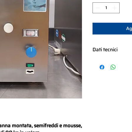
Ag
Dati tecnici
Pompa ad ingranagg
Capacità Vasca 6 lt
Produzione oraria 80
220-230 V 50/60 Hz 
Potenza nominale 0
Dimensioni: 31x62x5
Peso netto 53 Kg
Stato: usato revision
anna montata, semifreddi e mousse,