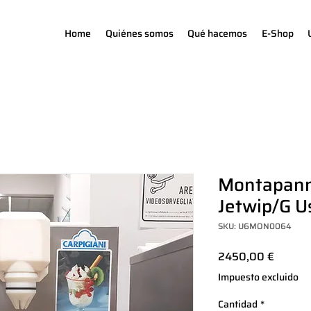
Home
Quiénes somos
Qué hacemos
E-Shop
Montapann
Jetwip/G U
SKU: U6MON0064
Precio
2450,00 €
Impuesto excluido
Cantidad
*