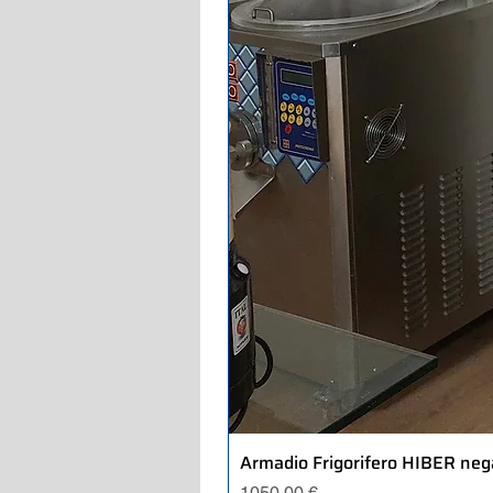
Armadio Frigorifero HIBER neg
Precio
1050,00 €