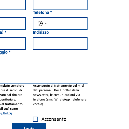
Telefono
*
ia)
*
Indirizzo
ggio
*
ompiuto compiuto 
Acconsento al trattamento dei miei 
re di sedici, di 
dati personali. Per l’inoltro della 
ato dal titolare 
newsletter, le comunicazioni via 
genitoriale, 
telefono (sms, WhatsApp, telefonata 
 al trattamento 
vocale)
li così come 
cy Policy
.
Acconsento
Invia