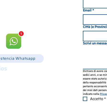
049 8702229
Email
*
csgonline.it
Città (e Provinc
Scrivi un messa
istencia Whatsapp
ios
Dichiaro di avere c
.30 - 12.30 y 14.00 - 18.00
sedici anni, e se mino
essere stato autorizz
.30 - 12.30 y 14.00 - 18.00
della responsabilità 
.30 - 12.30 y 14.00 - 18.00
pertanto acconsento
.30 - 12.30 y 14.00 - 18.00
dei miei dati persona
indicato nella 
Priva
.30 - 12.30 y 14.00 - 18.00
Accetto
*