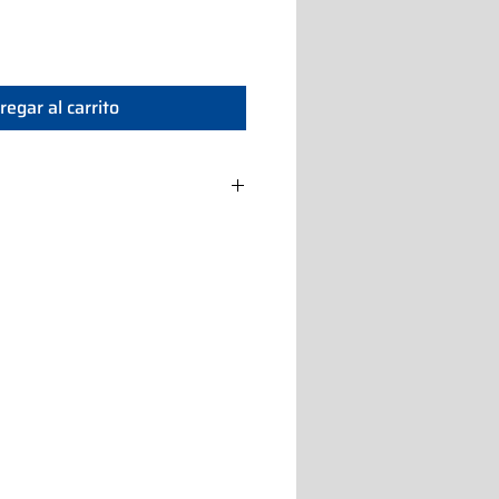
regar al carrito
i
 kg
1 Ph
,5 kW
1
ato