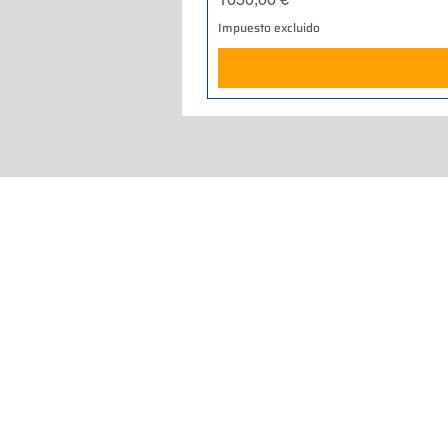
Impuesto excluido
Home
Quienes somos
Qué hacemos
Tiendas y talleres
Catálogo de productos
Compra en línea
Via Ca