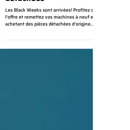
Spécial pièces
détachées
Les Black Weeks sont arrivées! Profitez de
l'offre et remettez vos machines à neuf en
achetant des pièces détachées d'origine
Carpigiani, Ifi et Bras avec une remise
spéciale de 22 %! Visitez notre boutique en
ligne ! Promotion valable du 17/11/2025 au
05/12/2025