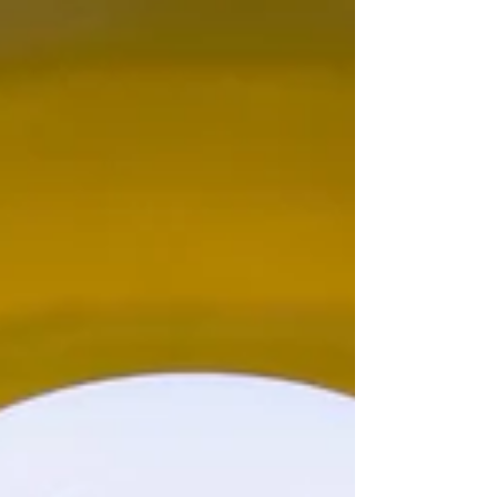
Lorsque nous dégustons une glace
crémeuse et moelleuse qui fond
doucement dans la bouche, nous ne nous
rendons souvent pas compte de la...