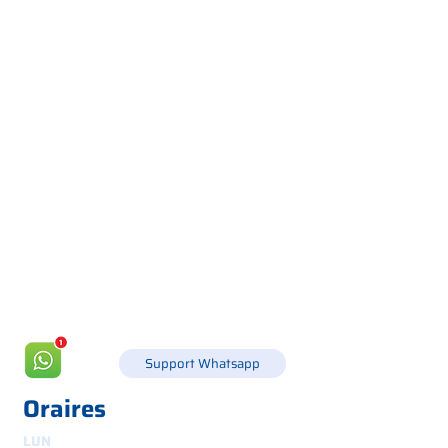
Via Canada 21, 35127 PADOUE -
+39 049 8702229
info@csgonline.it
Support Whatsapp
Oraires
LUN
8h30-12h30 et 14h-18h