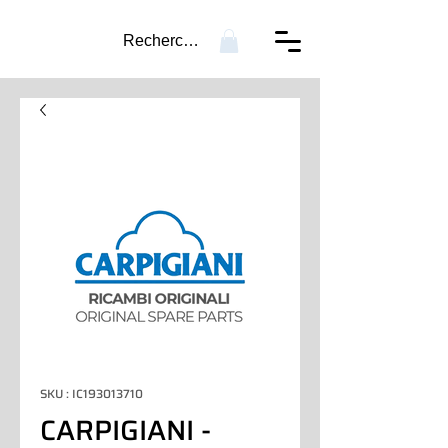
Recherche...
SKU : IC193013710
CARPIGIANI -