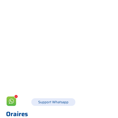
Via Canada 21, 35127 PADOUE -
+39 049 8702229
info@csgonline.it
Support Whatsapp
Oraires