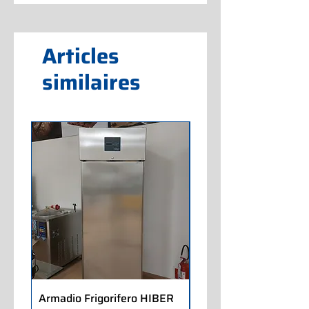
Articles
similaires
Armadio Frigorifero HIBER
Armadio Frigorifero