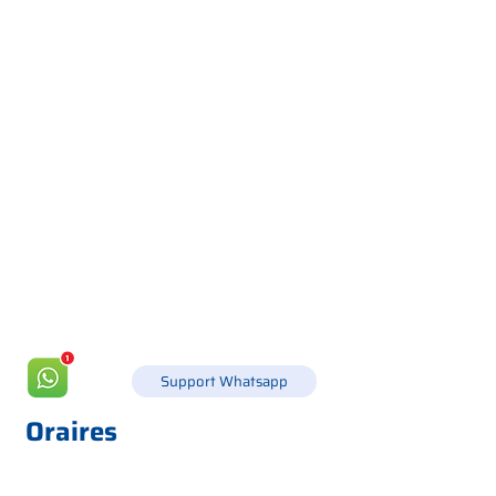
Via Canada 21, 35127 PADOUE -
+39 049 8702229
info@csgonline.it
Support Whatsapp
Oraires
LUN
8h30-12h30 et 14h-18h
MAR
8.30 - 12.30
et
14.00 - 18.00