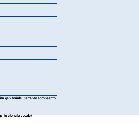
ità genitoriale, pertanto acconsento 
p, telefonata vocale)