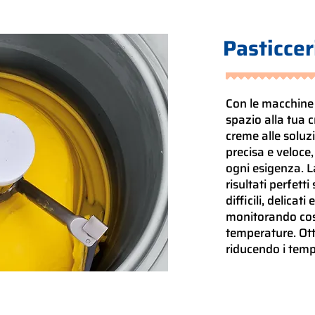
Pasticcer
Con le macchine 
spazio alla tua c
creme alle soluz
precisa e veloce
ogni esigenza. L
risultati perfett
difficili, delicat
monitorando cos
temperature. Otti
riducendo i tempi