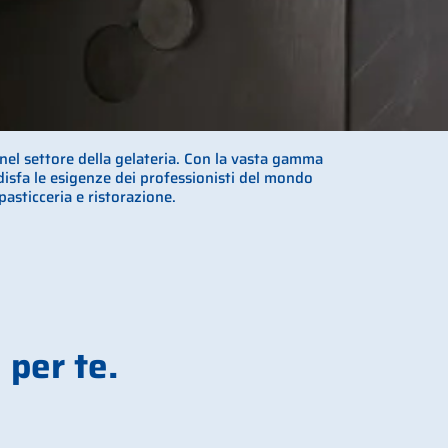
nel settore della gelateria. Con la vasta gamma
disfa le esigenze dei professionisti del mondo
 pasticceria e ristorazione.
 per te.