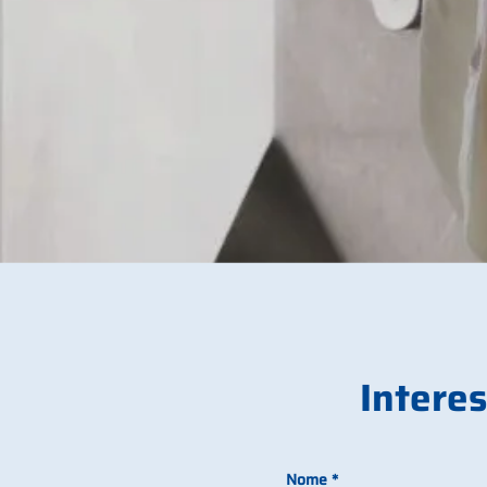
Interes
Nome
*