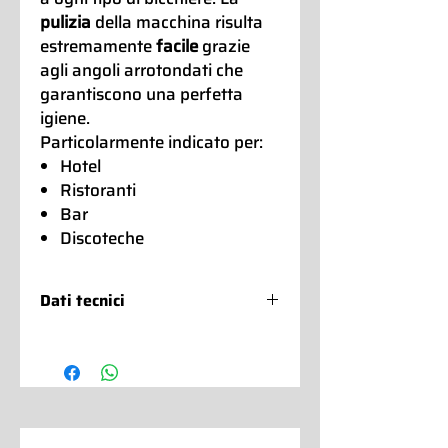
pulizia
della macchina risulta
estremamente
facile
grazie
agli angoli arrotondati che
garantiscono una perfetta
igiene.
Particolarmente indicato per:
Hotel
Ristoranti
Bar
Discoteche
Dati tecnici
B-CUBE
Aria
Acqua
Aria
HC
HC
HC DP
Cubetto
23g
23g
23g