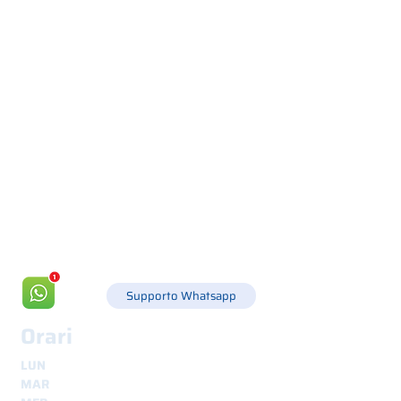
Via Canada 21, 35127 PADOVA -
+39 049 8702229
info@csgonline.it
Supporto Whatsapp
Orari
LUN
8.30 - 12.30
e
14.00 - 18.00
MAR
8.30 - 12.30
e
14.00 - 18.00