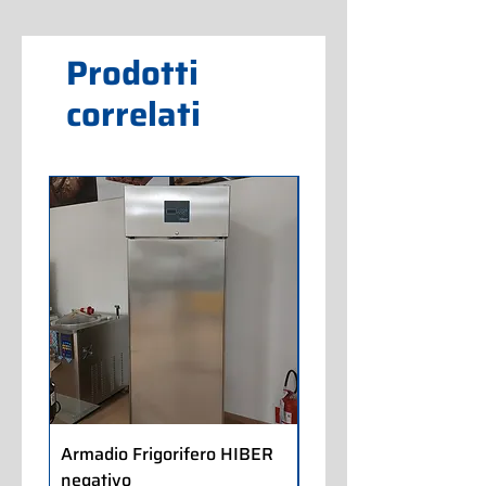
Prodotti
correlati
Armadio Frigorifero HIBER
Armadio Frigorifero
negativo
POLARIS positivo