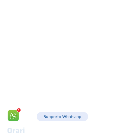
Via Canada 21, 35127 PADOVA -
+39 049 8702229
info@csgonline.it
Supporto Whatsapp
Orari