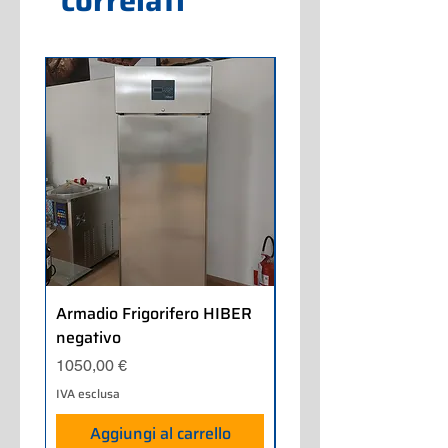
correlati
Armadio Frigorifero HIBER
Armadio Frigorifero
negativo
POLARIS positivo
Prezzo
Prezzo
1050,00 €
700,00 €
IVA esclusa
IVA esclusa
Aggiungi al carrello
Aggiungi al carrel