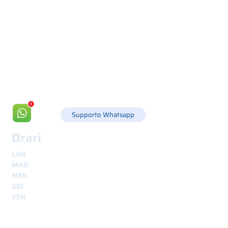
Via Canada 21, 35127 PADOVA -
+39 049 8702229
info@csgonline.it
Supporto Whatsapp
Orari
LUN
8.30 - 12.30
e
14.00 - 18.00
MAR
8.30 - 12.30
e
14.00 - 18.00
MER
8.30 - 12.30
e
14.00 - 18.00
GIO
8.30 - 12.30
e
14.00 - 18.00
VEN
8.30 - 12.30
e
14.00 - 18.00
Spedizioni