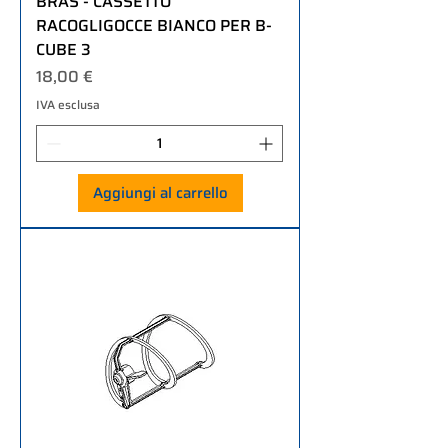
BRAS - CASSETTO
RACOGLIGOCCE BIANCO PER B-
CUBE 3
Prezzo
18,00 €
IVA esclusa
Aggiungi al carrello