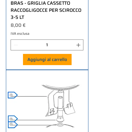
BRAS - GRIGLIA CASSETTO
RACCOGLIGOCCE PER SCIROCCO
3-5 LT
Prezzo
8,00 €
IVA esclusa
Aggiungi al carrello