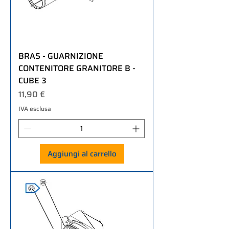
BRAS - GUARNIZIONE
CONTENITORE GRANITORE B -
CUBE 3
Prezzo
11,90 €
IVA esclusa
Aggiungi al carrello