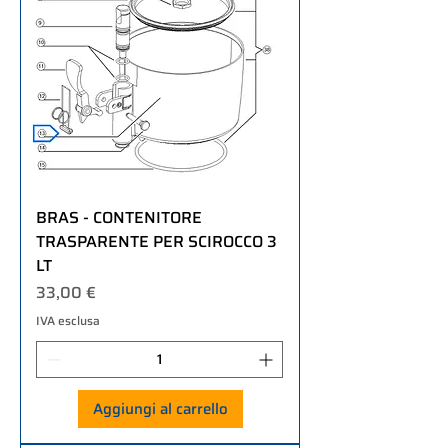
BRAS - CONTENITORE
TRASPARENTE PER SCIROCCO 3
LT
Prezzo
33,00 €
IVA esclusa
Aggiungi al carrello