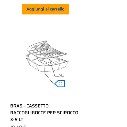
Aggiungi al carrello
BRAS - CASSETTO
RACCOGLIGOCCE PER SCIROCCO
3-5 LT
Prezzo