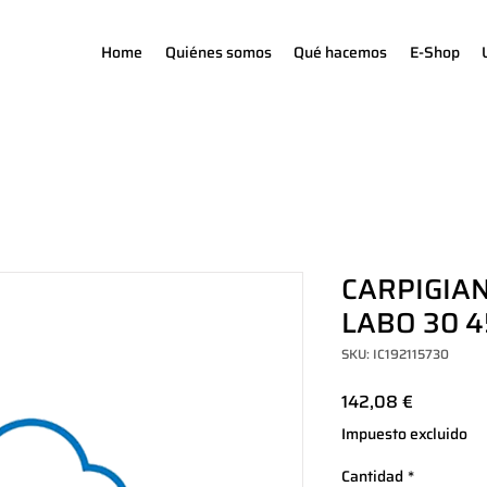
Home
Quiénes somos
Qué hacemos
E-Shop
CARPIGIAN
LABO 30 4
SKU: IC192115730
Precio
142,08 €
Impuesto excluido
Cantidad
*