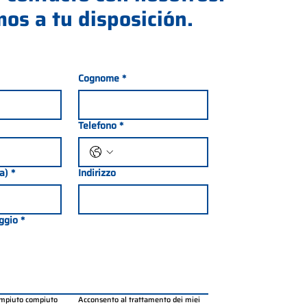
os a tu disposición.
Cognome
*
Telefono
*
ia)
*
Indirizzo
ggio
*
ompiuto compiuto 
Acconsento al trattamento dei miei 