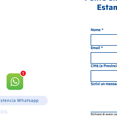
Estam
Nome
*
nada 21, 35127 PADOVA -
049 8702229
Email
*
csgonline.it
Città (e Provinc
Scrivi un messa
istencia Whatsapp
ios
Dichiaro di avere c