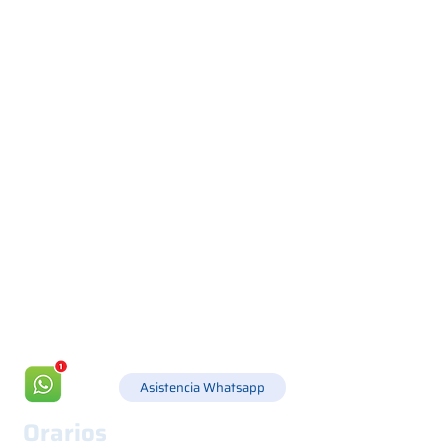
Via Canada 21, 35127 PADOVA -
+39 049 8702229
info@csgonline.it
Asistencia Whatsapp
Orarios