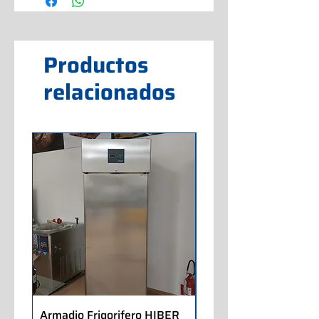
Productos
relacionados
Armadio Frigorifero HIBER
Armadio Frigorifero