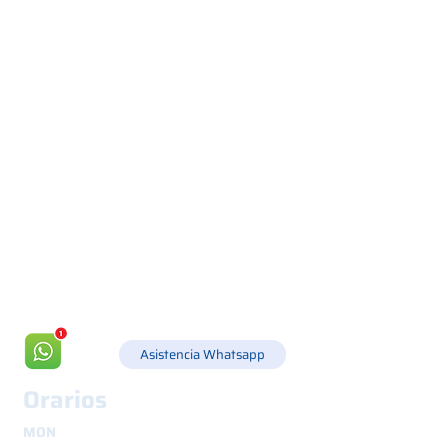
Via Canada 21, 35127 PADOVA -
+39 049 8702229
info@csgonline.it
Asistencia Whatsapp
Orarios
MON
8.30 - 12.30
y
14.00 - 18.00