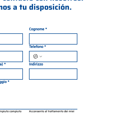
os a tu disposición.
Cognome
*
Telefono
*
ia)
*
Indirizzo
ggio
*
ompiuto compiuto 
Acconsento al trattamento dei miei 