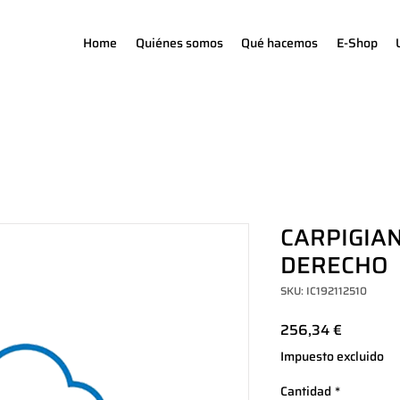
Home
Quiénes somos
Qué hacemos
E-Shop
CARPIGIAN
DERECHO
SKU: IC192112510
Precio
256,34 €
Impuesto excluido
Cantidad
*