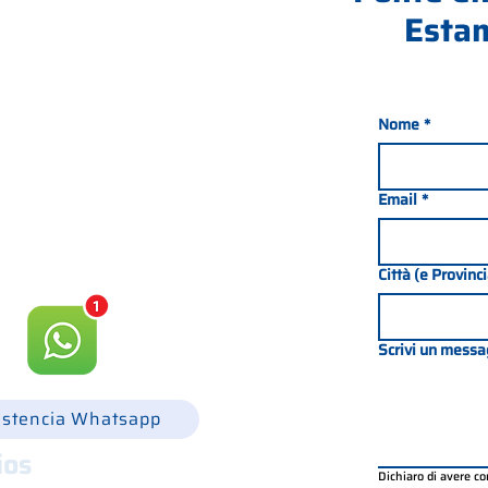
Estam
Nome
*
nada 21, 35127 PADOVA -
049 8702229
Email
*
csgonline.it
Città (e Provinc
Scrivi un messa
istencia Whatsapp
ios
Dichiaro di avere c