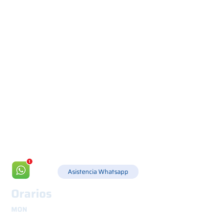
Via Canada 21, 35127 PADOVA -
+39 049 8702229
info@csgonline.it
Asistencia Whatsapp
Orarios
MON
8.30 - 12.30
y
14.00 - 18.00