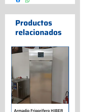
Productos
relacionados
Armadio Frigorifero HIBER
Armadio Frigorifero