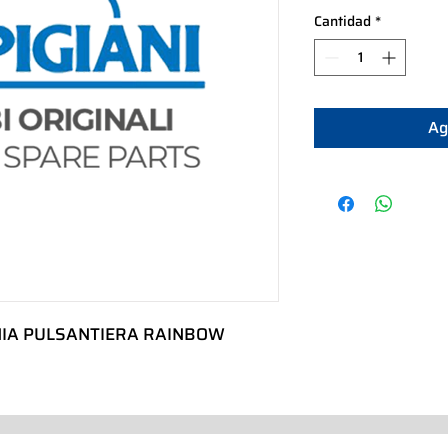
Cantidad
*
Ag
 PULSANTIERA RAINBOW       