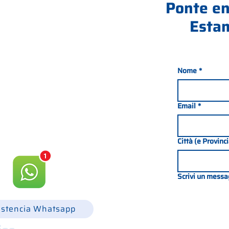
Ponte en
Estam
Nome
*
nada 21, 35127 PADOVA -
049 8702229
Email
*
csgonline.it
Città (e Provinc
Scrivi un messa
istencia Whatsapp