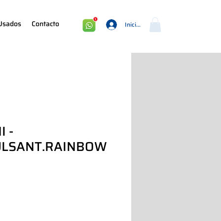
Usados
Contacto
Iniciar sesión
I -
ULSANT.RAINBOW