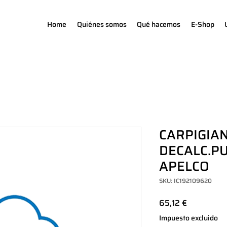
Home
Quiénes somos
Qué hacemos
E-Shop
CARPIGIAN
DECALC.P
APELCO
SKU: IC192109620
Precio
65,12 €
Impuesto excluido