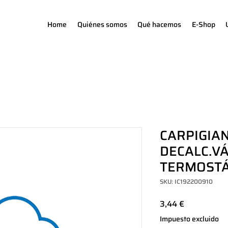
Home
Quiénes somos
Qué hacemos
E-Shop
CARPIGIAN
DECALC.V
TERMOSTÁ
SKU: IC192200910
Precio
3,44 €
Impuesto excluido