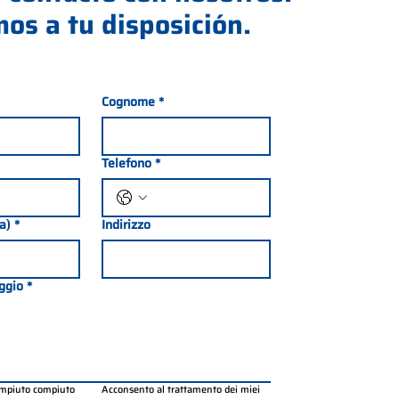
os a tu disposición.
Cognome
*
Telefono
*
ia)
*
Indirizzo
ggio
*
ompiuto compiuto 
Acconsento al trattamento dei miei 