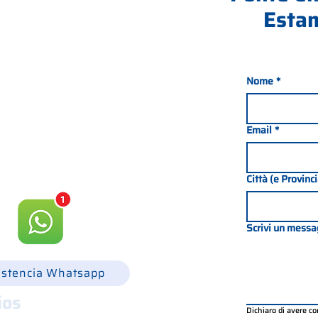
Estam
Nome
*
nada 21, 35127 PADOVA -
049 8702229
Email
*
csgonline.it
Città (e Provinc
Scrivi un messa
istencia Whatsapp
ios
Dichiaro di avere c