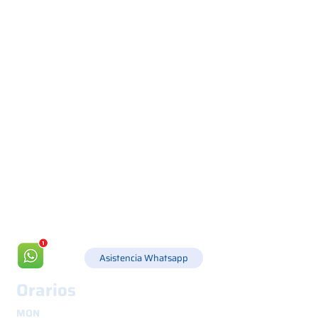
Via Canada 21, 35127 PADOVA -
+39 049 8702229
info@csgonline.it
Asistencia Whatsapp
Orarios
MON
8.30 - 12.30
y
14.00 - 18.00